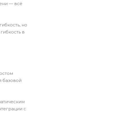
ени — всё
ибкость, но
гибкость в
ростом
я базовой
матическим
нтеграции с