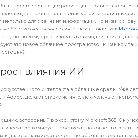
 быть просто частью цифровизации — они становятся
авления данными и повышения устойчивости инфраст
не только для хранения информации, но и как основу
на базе искусственного интеллекта, такие как
Microsof
несу по-новому организовать взаимодействие с данн
руют это новое облачное пространство? И как компан
 сегодня?
 рост влияния ИИ
 искусственного интеллекта в облачные среды. Уже се
t и Adobe, делают ставку на интеллектуальные инструм
й.
ощник, встроенный в экосистему Microsoft 365. Он уме
матически резюмирует переписки, помогает готовить п
х и даже анализирует отчёты по обычным текстовым з