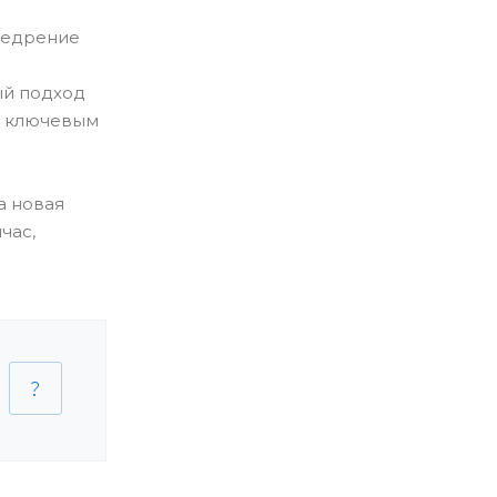
Внедрение
ый подход
ся ключевым
а новая
час,