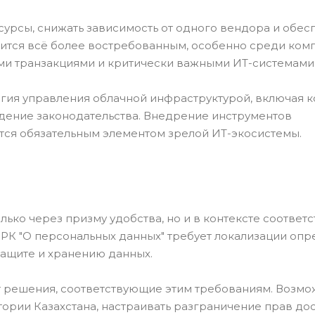
сурсы, снижать зависимость от одного вендора и обес
овится всё более востребованным, особенно среди ком
и транзакциями и критически важными ИТ-системами
егия управления облачной инфраструктурой, включая 
юдение законодательства. Внедрение инструментов
тся обязательным элементом зрелой ИТ-экосистемы.
ко через призму удобства, но и в контексте соответс
н РК "О персональных данных" требует локализации оп
защите и хранению данных.
решения, соответствующие этим требованиям. Возмо
тории Казахстана, настраивать разграничение прав дос