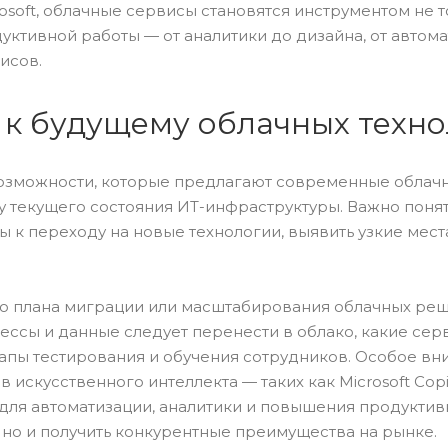
soft, облачные сервисы становятся инструментом не т
уктивной работы — от аналитики до дизайна, от автом
исов.
я к будущему облачных техн
возможности, которые предлагают современные облач
 текущего состояния ИТ-инфраструктуры. Важно понят
 к переходу на новые технологии, выявить узкие мест
го плана миграции или масштабирования облачных реш
ссы и данные следует перенести в облако, какие сер
тапы тестирования и обучения сотрудников. Особое в
искусственного интеллекта — таких как Microsoft Copi
ля автоматизации, аналитики и повышения продуктивн
 но и получить конкурентные преимущества на рынке.