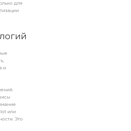
олько для
атизации
ологий
ные
ь,
а и
ений.
висы
нимание
lot или
ости. Это