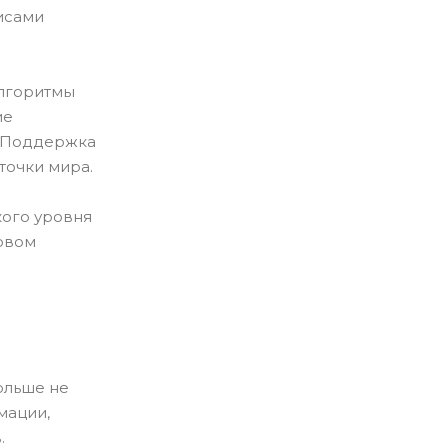
исами
Алгоритмы
ие
. Поддержка
точки мира.
кого уровня
ровом
ольше не
мации,
.