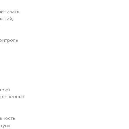
печивать
паний,
.
контроль
твия
ределённых
жность
тупа,