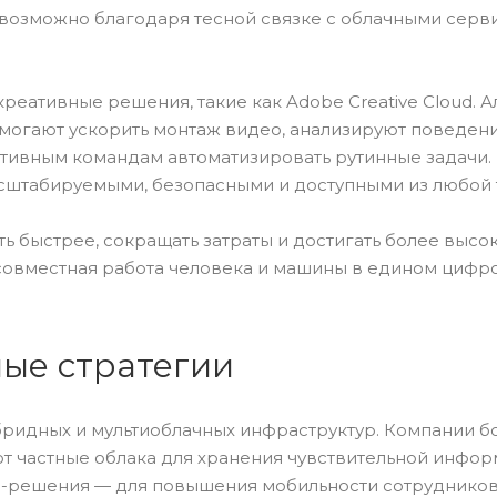
о возможно благодаря тесной связке с облачными серв
 креативные решения, такие как Adobe Creative Cloud. 
омогают ускорить монтаж видео, анализируют поведен
ативным командам автоматизировать рутинные задачи
сштабируемыми, безопасными и доступными из любой 
ь быстрее, сокращать затраты и достигать более высо
 совместная работа человека и машины в едином циф
ые стратегии
ридных и мультиоблачных инфраструктур. Компании б
т частные облака для хранения чувствительной инфор
S-решения — для повышения мобильности сотрудников