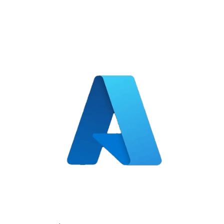
защ...