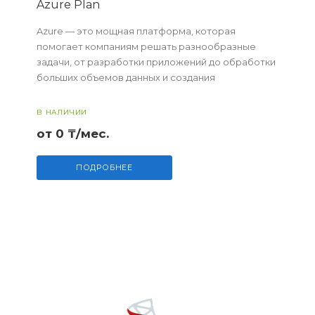
Azure Plan
Azure — это мощная платформа, которая
помогает компаниям решать разнообразные
задачи, от разработки приложений до обработки
больших объемов данных и создания
инновационных решений. Независимо от того,
какие задачи стоят п...
В НАЛИЧИИ
от 0 ₸/мес.
ПОДРОБНЕЕ