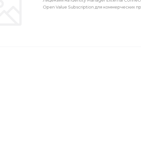
Лицензия на Identity Manager External Conne
Open Value Subscription для коммерческих п