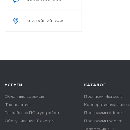
БЛИЖАЙШИЙ ОФИС
УСЛУГИ
КАТАЛОГ
Облачные сервисы
Подписки Microsoft
IT-консалтинг
Корпоративные лиценз
Разработка ПО и устройств
Программы Adobe
Обслуживание IT-систем
Программы Veeam
Телефония 3CX