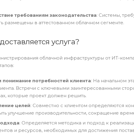
ствие требованиям законодательства
: Системы, тре
ть размещены в аттестованном облачном сегменте.
доставляется услуга?
инистрирования облачной инфраструктуры от ИТ-компа
тапов:
и понимание потребностей клиента
: На начальном э
лиента. Встречи с ключевыми заинтересованными стор
ах, которые проект должен решить.
ление целей
: Совместно с клиентом определяются кон
ыть улучшение производительности, сокращение време
подхода
: Определяется методика и подход к реализаци
ентов и ресурсов, необходимых для достижения поста