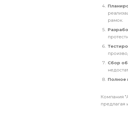
Планиро
реализа
рамок.
Разрабо
протести
Тестиро
произво
Сбор об
недоста
Полное 
Компания "
предлагая 