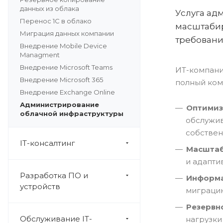
данных из облака
Услуга ад
Перенос 1С в облако
масштабир
Миграция данных компании
требовани
Внедрение Mobile Device
Managment
Внедрение Microsoft Teams
ИТ-компани
Внедрение Microsoft 365
полный ком
Внедрение Exchange Online
Администрирование
Оптимиз
облачной инфраструктуры
обслужив
собствен
IT-консалтинг
Масштаб
и адапти
Разработка ПО и
Информа
устройств
миграцию
Резервн
Обслуживание IT-
нагрузки