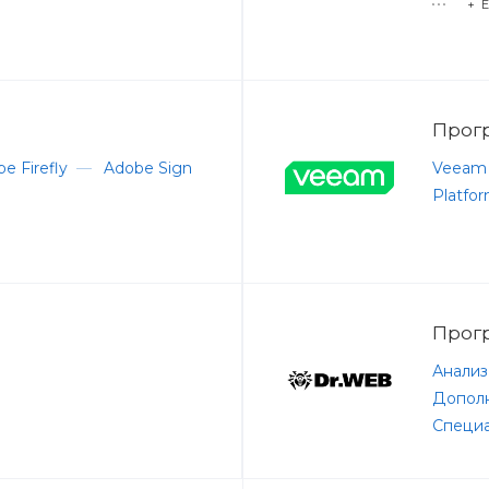
+ 
Прог
e Firefly
—
Adobe Sign
Veeam
Platfo
Прог
Анализ
Дополн
Специ