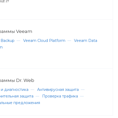
ЕЩЕ 27
раммы Veeam
 Backup
—
Veeam Cloud Platform
—
Veeam Data
rm
раммы Dr. Web
 и диагностика
—
Антивирусная защита
—
ительная защита
—
Проверка трафика
—
альные предложения