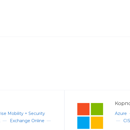
Корпо
ise Mobility + Security
Azure
t
—
Exchange Online
—
—
CIS