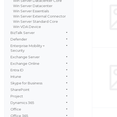
Win Server Datacenter Core
Win Server Datacenter
Win Server Essentials
Win Server External Connector
Win Server Standard Core
Win VDA Device
BizTalk Server
Defender
Enterprise Mobility +
Security
Exchange Server
Exchange Online
Entra ID
Intune
Skype for Business
SharePoint
Project
Dynamics 365
Office
Office 365