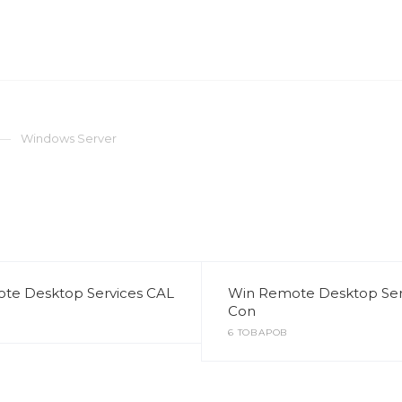
ОМПАНИЯ
ПРЕСС-ЦЕНТР
КОНТАКТЫ
Windows Server
te Desktop Services CAL
Win Remote Desktop Serv
Con
6 ТОВАРОВ