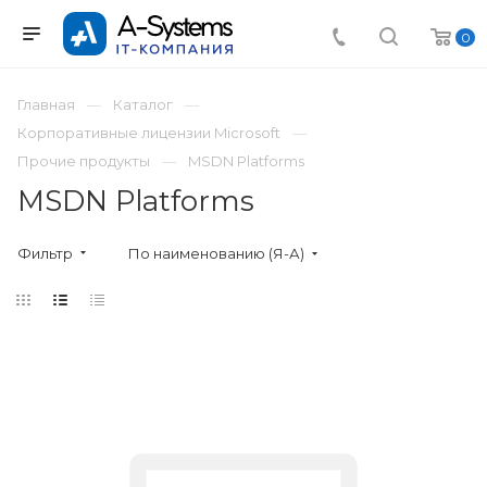
0
Главная
Каталог
Корпоративные лицензии Microsoft
Прочие продукты
MSDN Platforms
MSDN Platforms
Фильтр
По наименованию (Я-А)