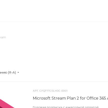
ОМПАНИЯ
ПРЕСС-ЦЕНТР
КОНТАКТЫ
ream
нию (Я-А)
АРТ.
CFQ7TTC0LH0C-0001
Microsoft Stream Plan 2 for Office 36
Годовая подписка с ежегодной оплатой