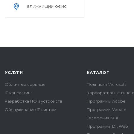
БЛИЖАЙШИЙ ОФИС
УСЛУГИ
КАТАЛОГ
Облачные сервисы
Подписки Microsoft
IT-консалтинг
Корпоративные лиценз
Разработка ПО и устройств
Программы Adobe
Обслуживание IT-систем
Программы Veeam
Телефония 3CX
Программы Dr. Web