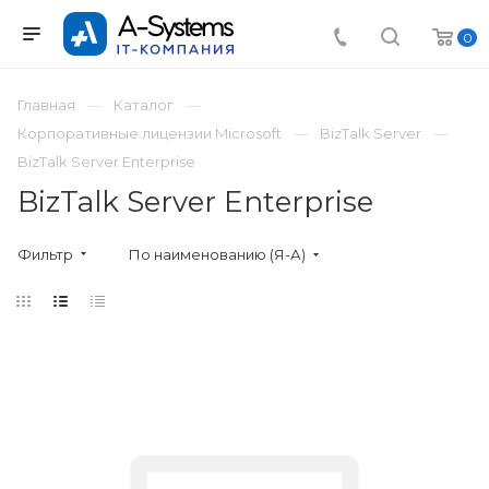
0
Главная
Каталог
Корпоративные лицензии Microsoft
BizTalk Server
BizTalk Server Enterprise
BizTalk Server Enterprise
Фильтр
По наименованию (Я-А)