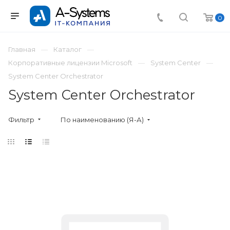
0
Главная
Каталог
Корпоративные лицензии Microsoft
System Center
System Center Orchestrator
System Center Orchestrator
Фильтр
По наименованию (Я-А)