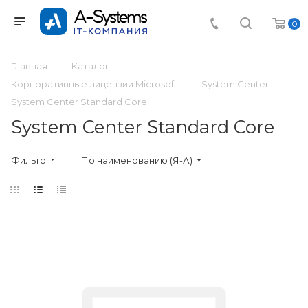
0
Главная
Каталог
Корпоративные лицензии Microsoft
System Center
System Center Standard Core
System Center Standard Core
Фильтр
По наименованию (Я-А)