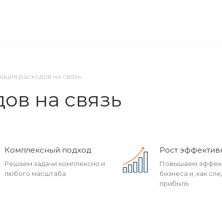
ОМПАНИЯ
ПРЕСС-ЦЕНТР
КОНТАКТЫ
ация расходов на связь
ов на связь
Комплексный подход
Рост эффектив
Решаем задачи комплексно и
Повышаем эффек
любого масштаба
бизнеса и, как сле
прибыль