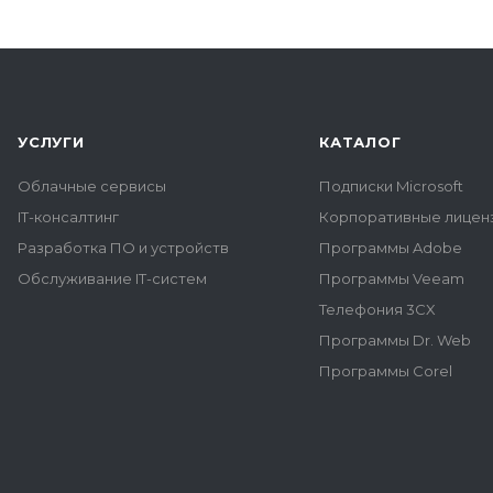
УСЛУГИ
КАТАЛОГ
Облачные сервисы
Подписки Microsoft
IT-консалтинг
Корпоративные лиценз
Разработка ПО и устройств
Программы Adobe
Обслуживание IT-систем
Программы Veeam
Телефония 3CX
Программы Dr. Web
Программы Corel