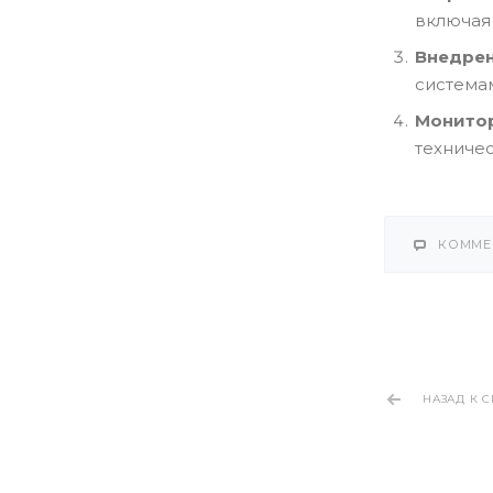
включая
Внедре
система
Монито
техниче
КОММЕ
НАЗАД К 