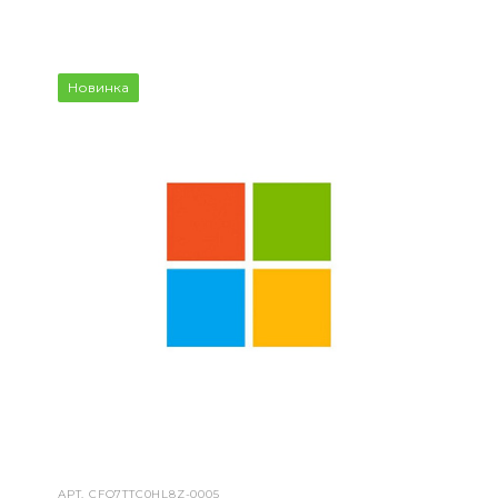
Новинка
АРТ.
CFQ7TTC0HL8Z-0005