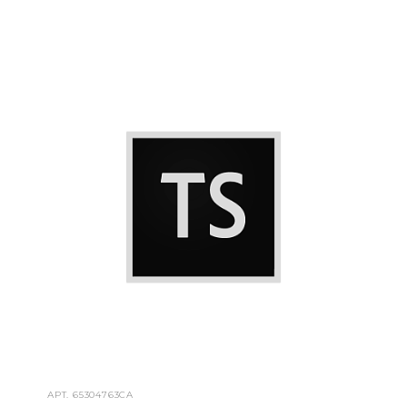
АРТ.
65304763CA