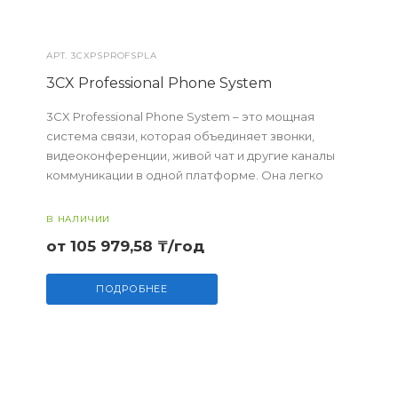
АРТ.
3CXPSPROFSPLA
3CX Professional Phone System
3CX Professional Phone System – это мощная
система связи, которая объединяет звонки,
видеоконференции, живой чат и другие каналы
коммуникации в одной платформе. Она легко
интегрируется с популярными CRM и Microsoft
Teams,...
В НАЛИЧИИ
от 105 979,58 ₸/год
ПОДРОБНЕЕ