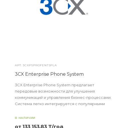
АРТ.
3CXPSPROFENTSPLA
3CX Enterprise Phone System
3CX Enterprise Phone System предлагает
передовые возможности для улучшения
коммуникаций и управления бизнес-процессами.
Система легко интегрируется с популярными
CRM и Microsoft Teams, обеспечивая высокую
мобильность и бе...
В НАЛИЧИИ
от 133 153,83 ₸/год