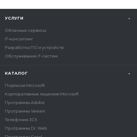
УСЛУГИ
Облачные сервисы
IT-консалтинг
Разработка ПО и устройств
Обслуживание IT-систем
КАТАЛОГ
Подписки Microsoft
Корпоративные лицензии Microsoft
Программы Adobe
Программы Veeam
Телефония 3CX
Программы Dr. Web
Программы Corel