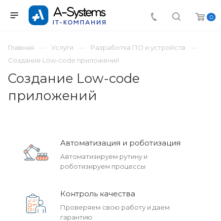
0
Главная
Услуги
Разработка ПО и устройств
Создание Low-code приложений
Создание Low-code
приложений
Автоматизация и роботизация
Автоматизируем рутину и
роботизируем процессы
Контроль качества
Проверяем свою работу и даем
гарантию