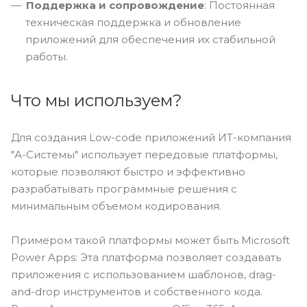
Поддержка и сопровождение
: Постоянная
техническая поддержка и обновление
приложений для обеспечения их стабильной
работы.
Что мы используем?
Для создания Low-code приложений ИТ-компания
"А-Системы" использует передовые платформы,
которые позволяют быстро и эффективно
разрабатывать программные решения с
минимальным объемом кодирования.
Примером такой платформы может быть Microsoft
Power Apps: Эта платформа позволяет создавать
приложения с использованием шаблонов, drag-
and-drop инструментов и собственного кода.