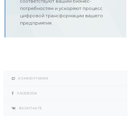
соответствуют вашим бизнес-
потребностям и ускоряют процесс
цифровой трансформации вашего
предприятия.
КОММЕНТАРИИ
FACEBOOK
ВКОНТАКТЕ