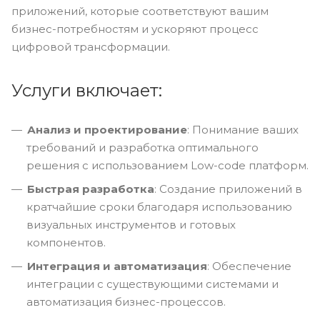
приложений, которые соответствуют вашим
бизнес-потребностям и ускоряют процесс
цифровой трансформации.
Услуги включает:
Анализ и проектирование
: Понимание ваших
требований и разработка оптимального
решения с использованием Low-code платформ.
Быстрая разработка
: Создание приложений в
кратчайшие сроки благодаря использованию
визуальных инструментов и готовых
компонентов.
Интеграция и автоматизация
: Обеспечение
интеграции с существующими системами и
автоматизация бизнес-процессов.