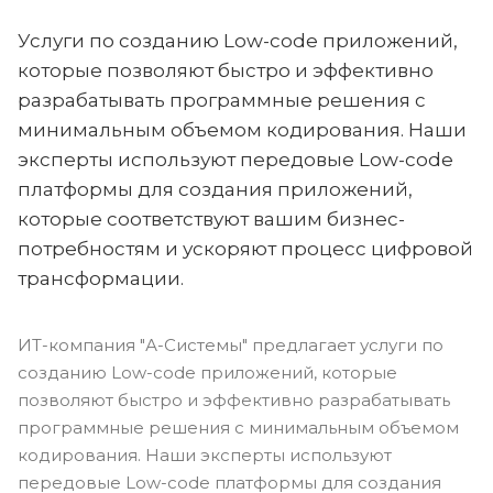
Услуги по созданию Low-code приложений,
которые позволяют быстро и эффективно
разрабатывать программные решения с
минимальным объемом кодирования. Наши
эксперты используют передовые Low-code
платформы для создания приложений,
которые соответствуют вашим бизнес-
потребностям и ускоряют процесс цифровой
трансформации.
ИТ-компания "А-Системы" предлагает услуги по
созданию Low-code приложений, которые
позволяют быстро и эффективно разрабатывать
программные решения с минимальным объемом
кодирования. Наши эксперты используют
передовые Low-code платформы для создания