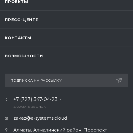
ПРОЕКТЫ
ПРЕСС-ЦЕНТР
КОНТАКТЫ
ВОЗМОЖНОСТИ
ПОДПИСКА НА РАССЫЛКУ
+7 (727) 347-04-23
ЗАКАЗАТЬ ЗВОНОК
zakaz@a-systems.cloud
Алматы, ​Алмалинский район, Проспект