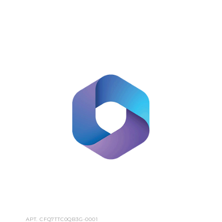
АРТ.
CFQ7TTC0QB3G-0001