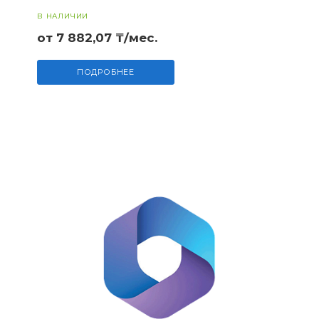
индикаторов, оно помог...
В НАЛИЧИИ
от 7 882,07 ₸/мес.
ПОДРОБНЕЕ