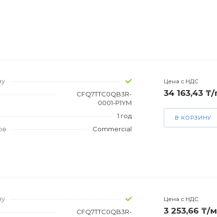
зу
Цена с НДС
34 163,43 ₸
CFQ7TTC0QB3R-
0001-P1YM
1 год
В КОРЗИНУ
ов
Commercial
зу
Цена с НДС
3 253,66 ₸/м
CFQ7TTC0QB3R-