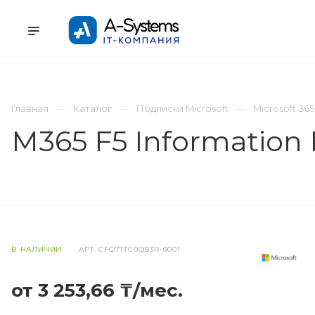
УСЛУГИ
КАТАЛОГ
ПРОЕКТЫ
К
Главная
Каталог
Подписки Microsoft
Microsoft 365
M365 F5 Information
В НАЛИЧИИ
АРТ.
CFQ7TTC0QB3R-0001
от 3 253,66 ₸/мес.