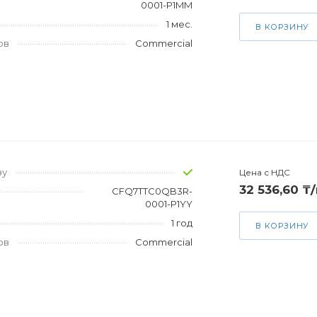
0001-P1MM
1 мес.
В КОРЗИНУ
ов
Commercial
зу
Цена с НДС
32 536,60 ₸
CFQ7TTC0QB3R-
0001-P1YY
1 год
В КОРЗИНУ
ов
Commercial