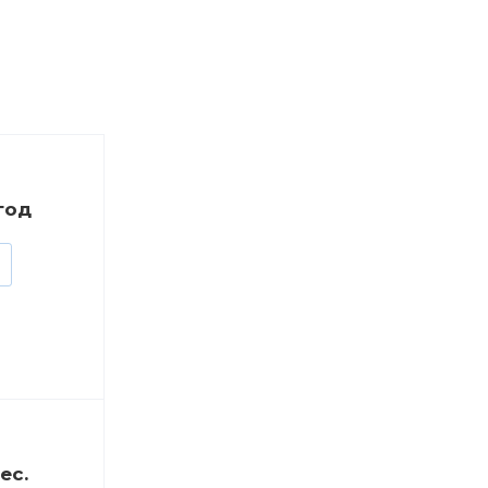
/год
ес.