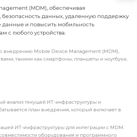
anagement (MDM), обеспечивая
 безопасность данных, удаленную поддержку
е данные и повысить мобильность
м с любого устройства.
по внедрению Mobile Device Management (MDM),
ами, такими как смартфоны, планшеты и ноутбуки,
ый анализ текущей ИТ-инфраструктуры и
батывается план внедрения, который включает в
вашей ИТ-инфраструктуры для интеграции с MDM.
у совместимости оборудования и программного