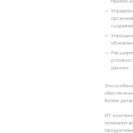
такими ка
Управлен
организа
создавае
Упрощени
обновлен
Расширен
условног
данных.
Эти особен
обеспечени
более детал
ИТ-компани
поможем ва
продуктивн