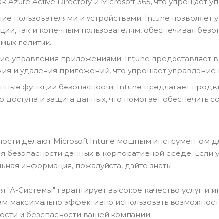
к Azure Active Directory и Microsoft 365, что упрощает
ие пользователями и устройствами: Intune позволяет
ции, так и конечным пользователям, обеспечивая без
мых политик.
е управления приложениями: Intune предоставляет в
ия и удаления приложений, что упрощает управление 
ные функции безопасности: Intune предлагает продви
о доступа и защита данных, что помогает обеспечить 
ности делают Microsoft Intune мощным инструментом 
я безопасности данных в корпоративной среде. Если у
ьная информация, пожалуйста, дайте знать!
я "А-Системы" гарантирует высокое качество услуг и 
м максимально эффективно использовать возможност
ости и безопасности вашей компании.