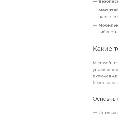
Безопас
Масштаб
новых по
Мобильн
гибкость
Какие 
Microsoft 
управление
включая And
безопаснос
Основные
Интеграц