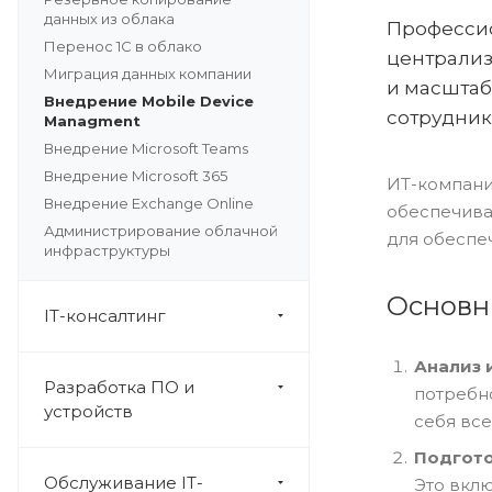
данных из облака
Профессио
Перенос 1С в облако
централиз
Миграция данных компании
и масштаб
Внедрение Mobile Device
сотрудник
Managment
Внедрение Microsoft Teams
Внедрение Microsoft 365
ИТ-компани
Внедрение Exchange Online
обеспечива
Администрирование облачной
для обеспе
инфраструктуры
Основн
IT-консалтинг
Анализ 
Разработка ПО и
потребн
устройств
себя вс
Подгото
Обслуживание IT-
Это вкл