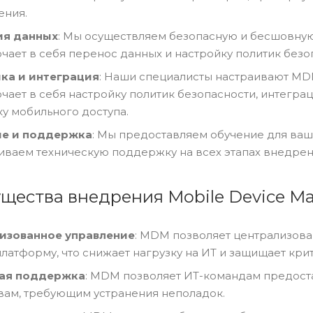
ения.
ия данных
: Мы осуществляем безопасную и бесшовну
чает в себя перенос данных и настройку политик безо
ка и интеграция
: Наши специалисты настраивают MD
ючает в себя настройку политик безопасности, интегр
у мобильного доступа.
ие и поддержка
: Мы предоставляем обучение для ва
иваем техническую поддержку на всех этапах внедрени
щества внедрения Mobile Device M
изованное управление
: MDM позволяет централизова
латформу, что снижает нагрузку на ИТ и защищает кри
ая поддержка
: MDM позволяет ИТ-командам предоста
вам, требующим устранения неполадок.