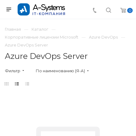
0
Главная
Каталог
Корпоративные лицензии Microsoft
Azure DevOps
Azure DevOps Server
Azure DevOps Server
Фильтр
По наименованию (Я-А)