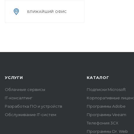
БЛИЖАЙШИЙ ОФИС
УСЛУГИ
КАТАЛОГ
Облачные сервисы
Подписки Microsoft
IT-консалтинг
Корпоративные лиценз
Разработка ПО и устройств
Программы Adobe
Обслуживание IT-систем
Программы Veeam
Телефония 3CX
Программы Dr. Web