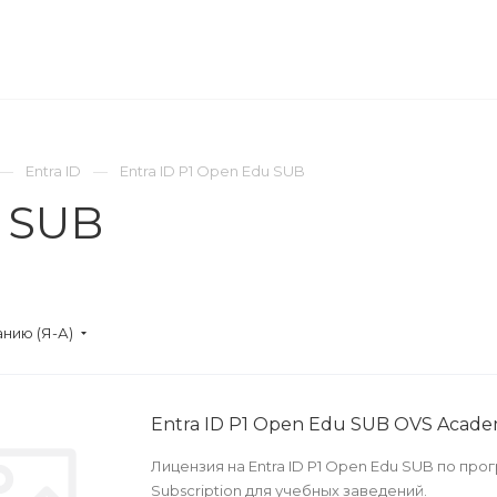
ОМПАНИЯ
ПРЕСС-ЦЕНТР
КОНТАКТЫ
Entra ID
Entra ID P1 Open Edu SUB
u SUB
нию (Я-А)
Entra ID P1 Open Edu SUB OVS Acade
Лицензия на Entra ID P1 Open Edu SUB по пр
Subscription для учебных заведений.