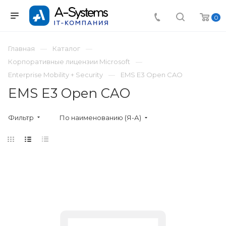
0
Главная
Каталог
Корпоративные лицензии Microsoft
Enterprise Mobility + Security
EMS E3 Open CAO
EMS E3 Open CAO
Фильтр
По наименованию (Я-А)