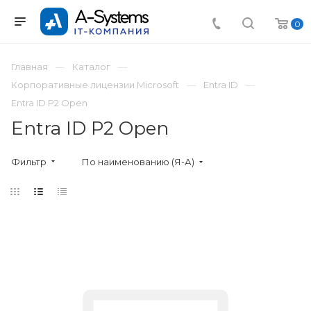
0
Главная
Каталог
Корпоративные лицензии Microsoft
Entra ID
Entra ID P2 Open
Entra ID P2 Open
Фильтр
По наименованию (Я-А)