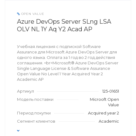
OPEN VALUE
Azure DevOps Server SLng LSA
OLV NL 1Y Aq Y2 Acad AP
Учебная лицензия с подпиской Software
Assurance для Microsoft Azure DevOps Server для
одного языка. Оплата за 1 год во 2 год действия
соглашения. <br>Microsoft® Azure DevOps Server
Single Language License & Software Assurance
Open Value No Level 1 Year Acquired Year 2
Academic AP
Артикул
125-01651
Модель поставки
Microoft Open
Value
Период покупки
Acquired year 2
Сегмент клиентов
Academic