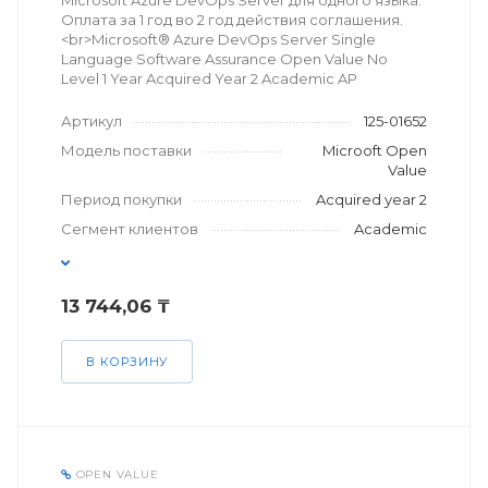
Microsoft Azure DevOps Server для одного языка.
Оплата за 1 год во 2 год действия соглашения.
<br>Microsoft® Azure DevOps Server Single
Language Software Assurance Open Value No
Level 1 Year Acquired Year 2 Academic AP
Артикул
125-01652
Модель поставки
Microoft Open
Value
Период покупки
Acquired year 2
Сегмент клиентов
Academic
13 744,06 ₸
В КОРЗИНУ
OPEN VALUE