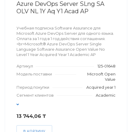
Azure DevOps Server SLng SA
OLV NL 1Y Aq Y1 Acad AP
Учебная подписка Software Assurance для
Microsoft Azure DevOps Server для одного языка.
Оплата за 1 год в 1 год действия соглашения.
<br>Microsoft® Azure DevOps Server Single
Language Software Assurance Open Value No
Level 1 Year Acquired Year 1 Academic AP
Артикул
125-01648
Модель поставки
Microoft Open
Value
Период покупки
Acquired year 1
Сегмент клиентов
Academic
13 744,06 ₸
В КОРЗИНУ