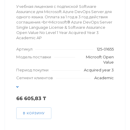
Учебная лицензия с подпиской Software
Assurance для Microsoft Azure DevOps Server для
одного языка. Оплата за 1 год в 3 год действия
соглашения.<br>Microsoft® Azure DevOps Server
Single Language License & Software Assurance
Open Value No Level 1 Year Acquired Year 3
Academic AP
Артикул
125-01655
Модель поставки
Microoft Open
Value
Период покупки
Acquired year 3
Сегмент клиентов
Academic
66 605,83 ₸
В КОРЗИНУ