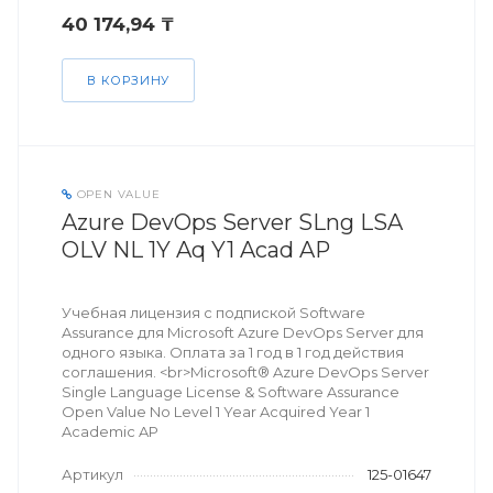
40 174,94 ₸
В КОРЗИНУ
OPEN VALUE
Azure DevOps Server SLng LSA
OLV NL 1Y Aq Y1 Acad AP
Учебная лицензия с подпиской Software
Assurance для Microsoft Azure DevOps Server для
одного языка. Оплата за 1 год в 1 год действия
соглашения. <br>Microsoft® Azure DevOps Server
Single Language License & Software Assurance
Open Value No Level 1 Year Acquired Year 1
Academic AP
Артикул
125-01647