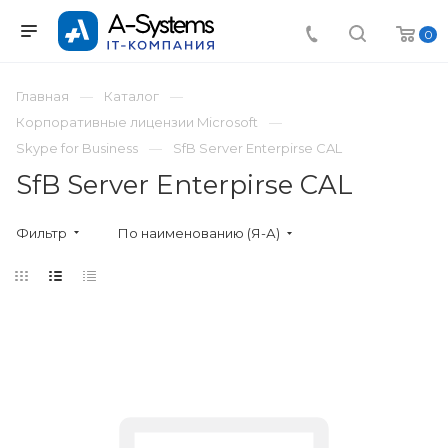
0
Главная
Каталог
Корпоративные лицензии Microsoft
Skype for Business
SfB Server Enterpirse CAL
SfB Server Enterpirse CAL
Фильтр
По наименованию (Я-А)