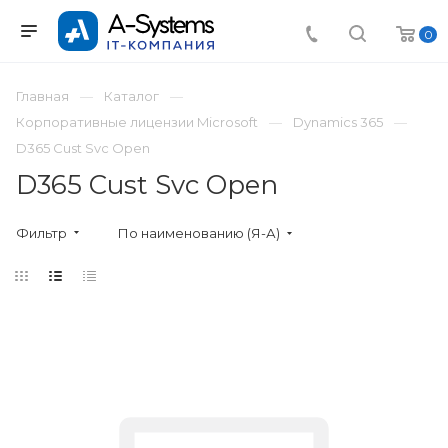
0
Главная
Каталог
Корпоративные лицензии Microsoft
Dynamics 365
D365 Cust Svc Open
D365 Cust Svc Open
Фильтр
По наименованию (Я-А)