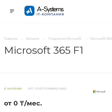
УСЛУГИ
КАТАЛОГ
ПРОЕКТЫ
К
Главная
Каталог
Подписки Microsoft
Microsoft 365
Microsoft 365 F1
В НАЛИЧИИ
АРТ.
CFQ7TTC0MBMD-0002
от 0 ₸/мес.