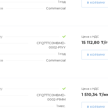
1 год
В КОРЗИНУ
ов
Commercial
зу
Цена с НДС
15 112,80 ₸/
CFQ7TTC0MBMD-
0002-P1YY
1 год
В КОРЗИНУ
ов
Commercial
зу
Цена с НДС
1 510,34 ₸/м
CFQ7TTC0MBMD-
0002-P1MM
1 мес.
В КОРЗИНУ