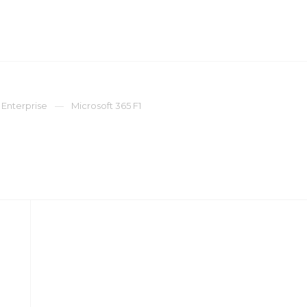
ОМПАНИЯ
ПРЕСС-ЦЕНТР
КОНТАКТЫ
 Enterprise
Microsoft 365 F1