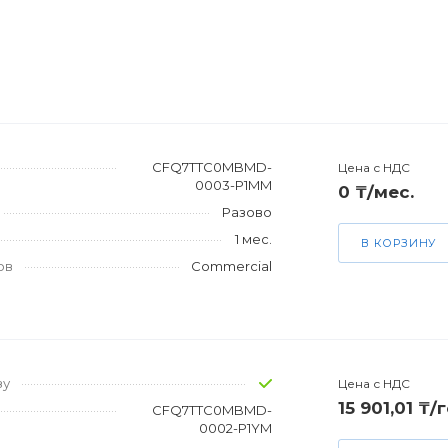
CFQ7TTC0MBMD-
Цена с НДС
0003-P1MM
0 ₸/мес.
Разово
1 мес.
В КОРЗИНУ
ов
Commercial
зу
Цена с НДС
15 901,01 ₸/
CFQ7TTC0MBMD-
0002-P1YM