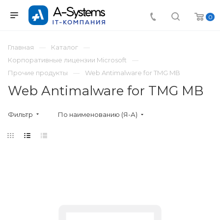
0
Главная
Каталог
Корпоративные лицензии Microsoft
Прочие продукты
Web Antimalware for TMG MB
Web Antimalware for TMG MB
Фильтр
По наименованию (Я-А)