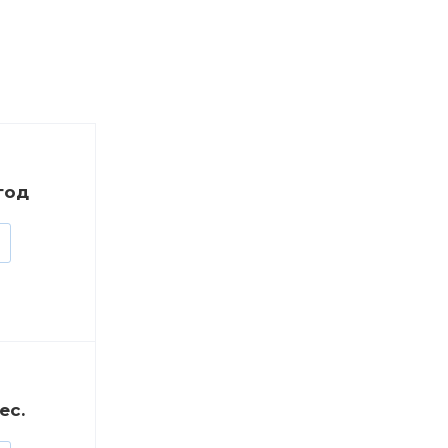
/год
ес.