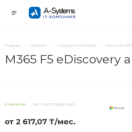
УСЛУГИ
КАТАЛОГ
ПРОЕКТЫ
К
Главная
Каталог
Подписки Microsoft
Microsoft 365
M365 F5 eDiscovery a
В НАЛИЧИИ
АРТ.
CFQ7TTC0QB4T-0001
от 2 617,07 ₸/мес.