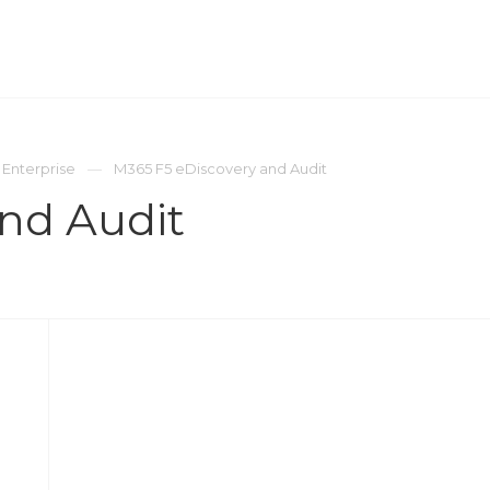
ОМПАНИЯ
ПРЕСС-ЦЕНТР
КОНТАКТЫ
 Enterprise
M365 F5 eDiscovery and Audit
nd Audit