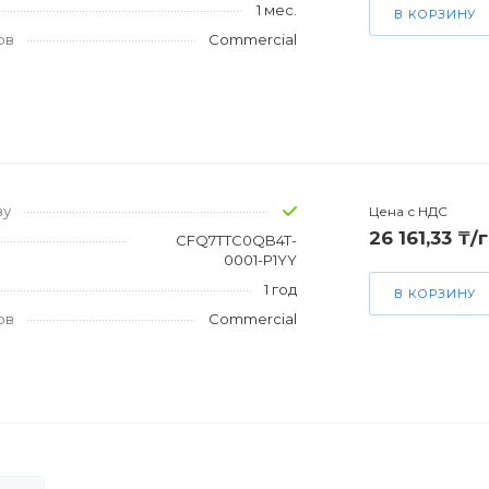
1 мес.
В КОРЗИНУ
ов
Commercial
зу
Цена с НДС
26 161,33 ₸/
CFQ7TTC0QB4T-
0001-P1YY
1 год
В КОРЗИНУ
ов
Commercial