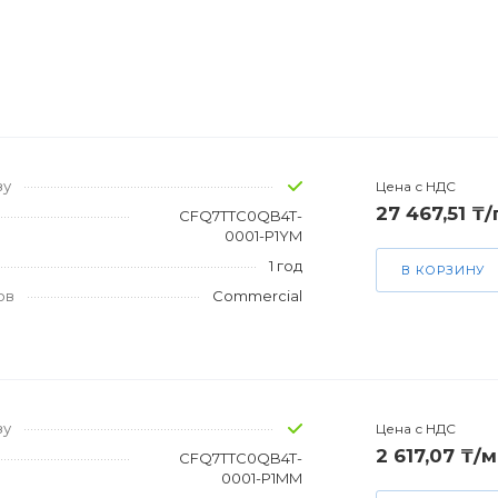
зу
Цена с НДС
27 467,51 ₸
CFQ7TTC0QB4T-
0001-P1YM
1 год
В КОРЗИНУ
ов
Commercial
зу
Цена с НДС
2 617,07 ₸/м
CFQ7TTC0QB4T-
0001-P1MM