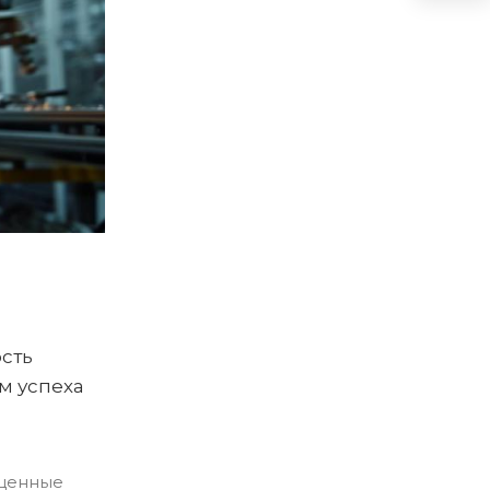
ость
м успеха
 ценные