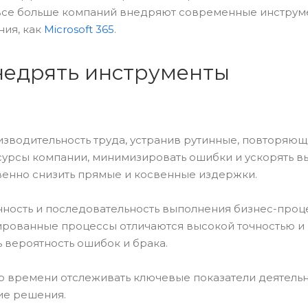
 все больше компаний внедряют современные инструм
ния, как
Microsoft 365
.
недрять инструменты
оизводительность труда, устранив рутинные, повторяю
есурсы компании, минимизировать ошибки и ускорять 
твенно снизить прямые и косвенные издержки.
чность и последовательность выполнения бизнес-проц
ированные процессы отличаются высокой точностью и
ь вероятность ошибок и брака.
го времени отслеживать ключевые показатели деятель
ие решения.