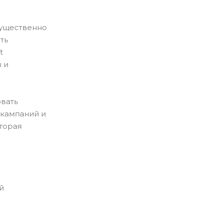
существенно
ть
t
 и
вать
 кампаний и
оторая
й