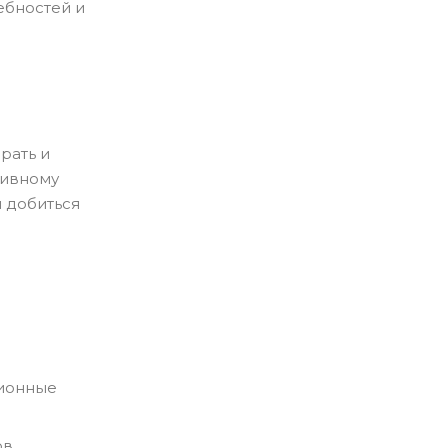
ебностей и
рать и
тивному
и добиться
ционные
в.