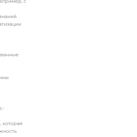
апример, с
 знаний
атизации
ованные
чими
с-
, которая
ожность