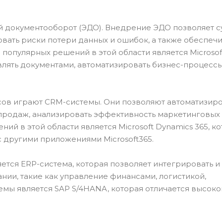
й документооборот (ЭДО). Внедрение ЭДО позволяет 
вать риски потери данных и ошибок, а также обеспечи
популярных решений в этой области является Microsof
влять документами, автоматизировать бизнес-процессы
сов играют CRM-системы. Они позволяют автоматизиро
 продаж, анализировать эффективность маркетинговых
й в этой области является Microsoft Dynamics 365, к
 другими приложениями Microsoft365.
тся ERP-система, которая позволяет интегрировать и
ии, такие как управление финансами, логистикой,
мы является SAP S/4HANA, которая отличается высоко