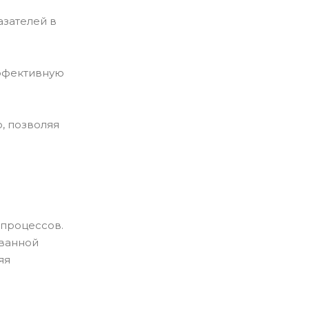
азателей в
эффективную
, позволяя
-процессов.
ованной
яя