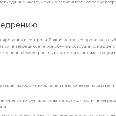
подходящие инструменты в зависимости от своих потр
внедрению
нирования и контроля. Важно не только правильно выб
ть их интеграцию, а также обучить сотрудников эффек
ет в полной мере раскрыть потенциал автоматизации 
зации, исходя из их влияния на ключевые показатели
ии, оценив их функциональные возможности, интегра
ии.
плавный переход и высокую вовлеченность сотруднико