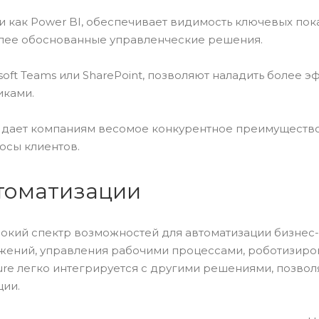
и как Power BI, обеспечивает видимость ключевых пок
олее обоснованные управленческие решения.
soft Teams или SharePoint, позволяют наладить более 
иками.
 дает компаниям весомое конкурентное преимущество
осы клиентов.
томатизации
окий спектр возможностей для автоматизации бизнес
жений, управления рабочими процессами, роботизир
ure легко интегрируется с другими решениями, позвол
ции.