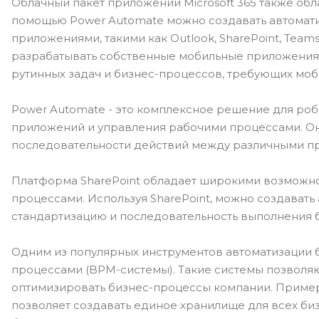
Облачный пакет приложений Microsoft 365 также об
помощью Power Automate можно создавать автома
приложениями, такими как Outlook, SharePoint, Team
разрабатывать собственные мобильные приложения 
рутинных задач и бизнес-процессов, требующих моб
Power Automate - это комплексное решение для ро
приложений и управления рабочими процессами. Оно
последовательности действий между различными п
Платформа SharePoint обладает широкими возможно
процессами. Используя SharePoint, можно создават
стандартизацию и последовательность выполнения 
Одним из популярных инструментов автоматизации 
процессами (BPM-системы). Такие системы позволяю
оптимизировать бизнес-процессы компании. Пример
позволяет создавать единое хранилище для всех би