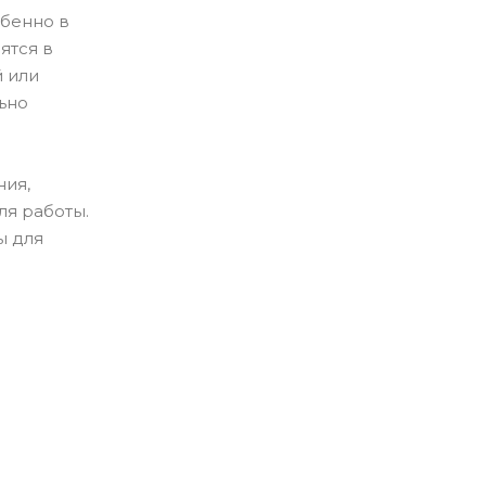
обенно в
ятся в
 или
ьно
ния,
ля работы.
ы для