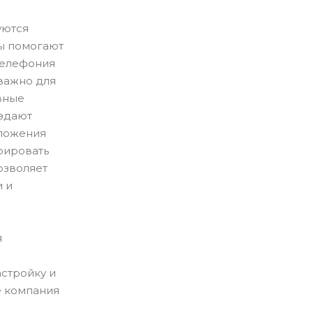
уются
ы помогают
-телефония
важно для
вные
оздают
иложения
рировать
озволяет
и и
я
астройку и
е компания