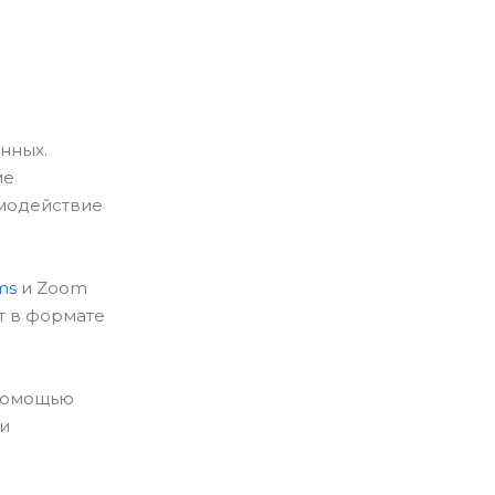
нных.
ме
имодействие
ms
и Zoom
т в формате
 помощью
ми