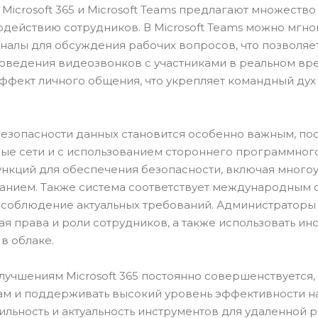
icrosoft 365 и Microsoft Teams предлагают множество
действию сотрудников. В Microsoft Teams можно мгн
аналы для обсуждения рабочих вопросов, что позволяе
роведения видеозвонков с участниками в реальном в
 эффект личного общения, что укрепляет командный дух
езопасности данных становится особенно важным, по
ные сети и с использованием стороннего программног
функций для обеспечения безопасности, включая мног
анием. Также система соответствует международным 
ет соблюдение актуальных требований. Администраторы
я права и роли сотрудников, а также использовать ин
в облаке.
учшениям Microsoft 365 постоянно совершенствуется, 
ам и поддерживать высокий уровень эффективности н
ильность и актуальность инструментов для удаленной р