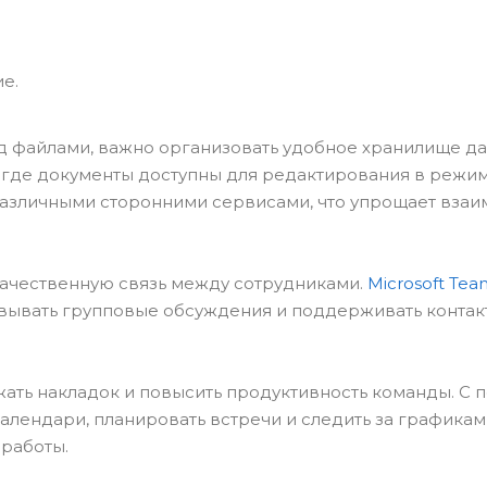
е.
д файлами, важно организовать удобное хранилище да
о, где документы доступны для редактирования в режи
различными сторонними сервисами, что упрощает вза
ачественную связь между сотрудниками.
Microsoft Tea
вывать групповые обсуждения и поддерживать контак
ать накладок и повысить продуктивность команды. С
календари, планировать встречи и следить за графика
 работы.