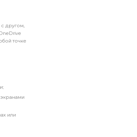
с другом,
OneDrive
юбой точке
и;
я экранами
ах или