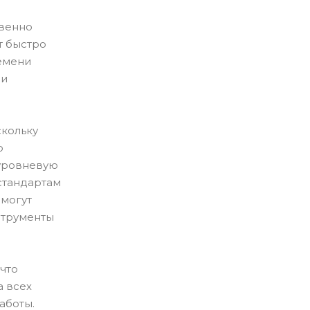
овенно
т быстро
ремени
 и
скольку
о
оуровневую
стандартам
 могут
струменты
что
а всех
аботы.