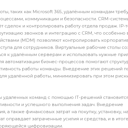
ы, таких как Microsoft 365, удалённым командам треб
оцессами, коммуникации и безопасности. CRM-систем
ёт сделок и контролировать работу отдела продаж. IP
утизацию звонков и интеграцию с CRM, что особенно 
ойствами (MDM) позволяют контролировать корпорати
оступа для сотрудников. Виртуальные рабочие столы с
ться к удалённым серверам и использовать нужные пр
для автоматизации бизнес-процессов помогают структу
ктивность работы команды. Внедрение этих решений п
ля удалённой работы, минимизировать при этом риск
ы удаленных команд с помощью IT-решений становитс
ивности и успешного выполнения задач. Внедрение
, а также финансовых затрат на покупку, установку, н
т оправдает затраченные усилия и средства, и в итог
коряющейся цифровизации.