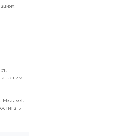
ациях:
асти
яя нашим
 Microsoft
остигать