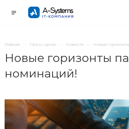
УСЛУГИ
КАТАЛОГ
ПРОЕКТЫ
К
Главная
Пресс-центр
Новости
Новые горизонты 
Новые горизонты па
номинаций!