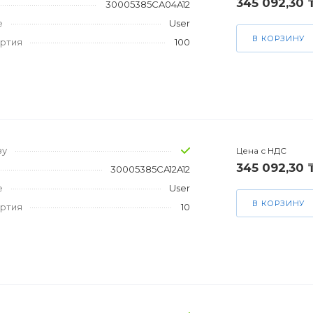
345 092,30 
30005385CA04A12
е
User
В КОРЗИНУ
артия
100
зу
Цена с НДС
345 092,30 
30005385CA12A12
е
User
В КОРЗИНУ
артия
10