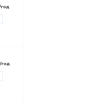
₸/год
₸/год