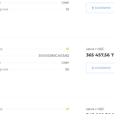
е
User
В КОРЗИНУ
артия
10
зу
Цена с НДС
365 457,56 
30005385CA03A12
е
User
В КОРЗИНУ
артия
50
зу
Цена с НДС