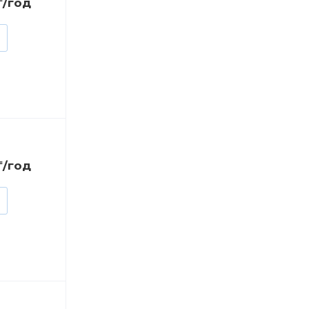
₸/год
₸/год