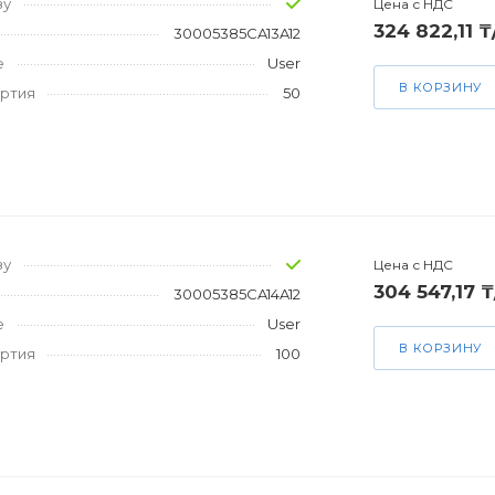
зу
Цена с НДС
324 822,11 
30005385CA13A12
е
User
В КОРЗИНУ
артия
50
зу
Цена с НДС
304 547,17 
30005385CA14A12
е
User
В КОРЗИНУ
артия
100