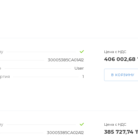
зу
Цена с НДС
406 002,68 
30005385CA01A12
е
User
В КОРЗИНУ
артия
1
зу
Цена с НДС
385 727,74 
30005385CA02A12