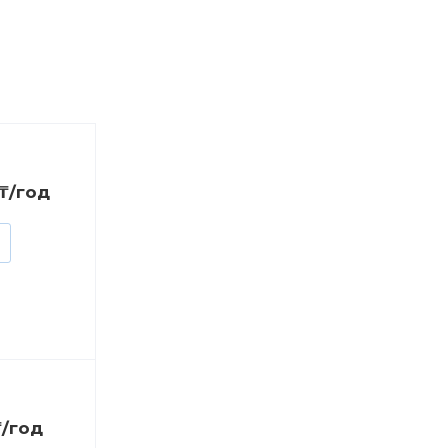
₸/год
₸/год