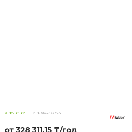
В НАЛИЧИИ
АРТ.
65324857CA
от 328 311,15 ₸/год