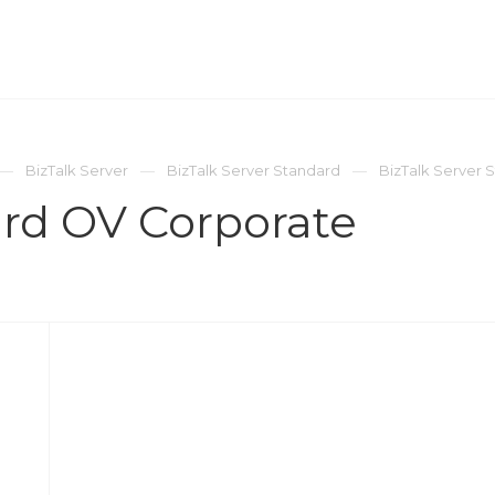
ОМПАНИЯ
ПРЕСС-ЦЕНТР
КОНТАКТЫ
BizTalk Server
BizTalk Server Standard
BizTalk Server 
ard OV Corporate