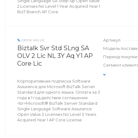
Single Language SA Step-up Open Value
2 Licenses No Level 1 Year Acquired Year 1
BizT Branch AP Core
Артикул
OPEN VALUE
Biztalk Svr Std SLng SA
Модель поставк
OLV 2 Lic NL 3Y Aq Y1 AP
Период покупки
Core Lic
Сегмент клиент
Корпоративная подписка Software
Assurance для Microsoft BizTalk Server
Standard для одного языка. Оплата за 3
года в 1 год действия соглашения.
<br>Microsoft® BizTalk Server Standard
Single Language Software Assurance
Open Value 2 Licenses No Level 3 Years
Acquired Year 1 AP Core License