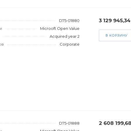
3 129 945,34
D75-01880
и
Microoft Open Value
В КОРЗИНУ
Acquired year 2
ов
Corporate
2 608 199,6
D75-01888