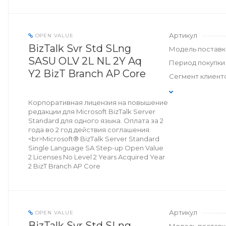
Артикул
OPEN VALUE
BizTalk Svr Std SLng
Модель поставк
SASU OLV 2L NL 2Y Aq
Период покупки
Y2 BizT Branch AP Core
Сегмент клиент
Корпоративная лицензия на повышение
редакции для Microsoft BizTalk Server
Standard для одного языка. Оплата за 2
года во 2 год действия соглашения.
<br>Microsoft® BizTalk Server Standard
Single Language SA Step-up Open Value
2 Licenses No Level 2 Years Acquired Year
2 BizT Branch AP Core
Артикул
OPEN VALUE
BizTalk Svr Std SLng