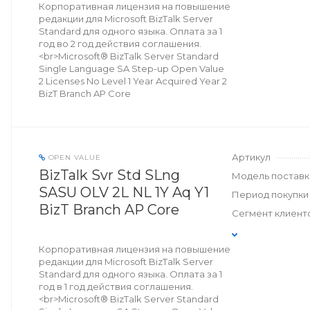
Корпоративная лицензия на повышение
редакции для Microsoft BizTalk Server
Standard для одного языка. Оплата за 1
год во 2 год действия соглашения.
<br>Microsoft® BizTalk Server Standard
Single Language SA Step-up Open Value
2 Licenses No Level 1 Year Acquired Year 2
BizT Branch AP Core
Артикул
OPEN VALUE
BizTalk Svr Std SLng
Модель поставк
SASU OLV 2L NL 1Y Aq Y1
Период покупки
BizT Branch AP Core
Сегмент клиент
Корпоративная лицензия на повышение
редакции для Microsoft BizTalk Server
Standard для одного языка. Оплата за 1
год в 1 год действия соглашения.
<br>Microsoft® BizTalk Server Standard