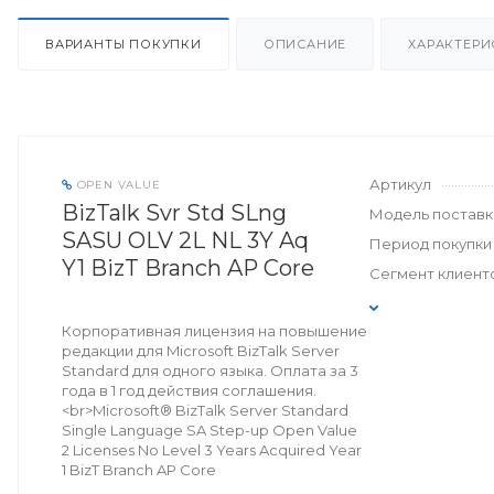
ВАРИАНТЫ ПОКУПКИ
ОПИСАНИЕ
ХАРАКТЕРИ
Артикул
OPEN VALUE
BizTalk Svr Std SLng
Модель поставк
SASU OLV 2L NL 3Y Aq
Период покупки
Y1 BizT Branch AP Core
Сегмент клиент
Корпоративная лицензия на повышение
редакции для Microsoft BizTalk Server
Standard для одного языка. Оплата за 3
года в 1 год действия соглашения.
<br>Microsoft® BizTalk Server Standard
Single Language SA Step-up Open Value
2 Licenses No Level 3 Years Acquired Year
1 BizT Branch AP Core