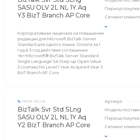
Модель поставк
SASU OLV 2L NL 1Y Aq
Период покупки
Y3 BizT Branch AP Core
Сегмент клиент
Корпоративная лицензия на повышение
редакции для Microsoft BizTalk Server
Standard для одного языка. Оплата за 1
год в 3 год действия соглашения.
<br>Microsoft® BizTalk Server Standard
Single Language SA Step-up Open Value
2 Licenses No Level 1 Year Acquired Year 3
BizT Branch AP Core
Артикул
OPEN VALUE
BizTalk Svr Std SLng
Модель поставк
SASU OLV 2L NL 1Y Aq
Период покупки
Y2 BizT Branch AP Core
Сегмент клиент