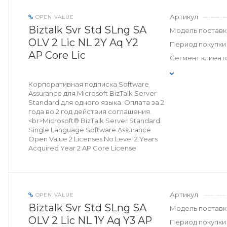
Артикул
OPEN VALUE
Biztalk Svr Std SLng SA
Модель поставк
OLV 2 Lic NL 2Y Aq Y2
Период покупки
AP Core Lic
Сегмент клиент
Корпоративная подписка Software
Assurance для Microsoft BizTalk Server
Standard для одного языка. Оплата за 2
года во 2 год действия соглашения.
<br>Microsoft® BizTalk Server Standard
Single Language Software Assurance
Open Value 2 Licenses No Level 2 Years
Acquired Year 2 AP Core License
Артикул
OPEN VALUE
Biztalk Svr Std SLng SA
Модель поставк
OLV 2 Lic NL 1Y Aq Y3 AP
Период покупки