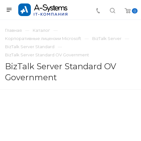
0
Главная
Каталог
Корпоративные лицензии Microsoft
BizTalk Server
BizTalk Server Standard
BizTalk Server Standard OV Government
BizTalk Server Standard OV
Government