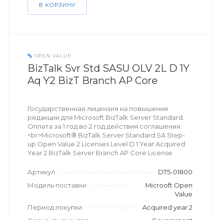
В КОРЗИНУ
OPEN VALUE
BizTalk Svr Std SASU OLV 2L D 1Y
Aq Y2 BizT Branch AP Core
Государственная лицензия на повышение
редакции для Microsoft BizTalk Server Standard.
Оплата за 1 год во 2 год действия соглашения.
<br>Microsoft® BizTalk Server Standard SA Step-
up Open Value 2 Licenses Level D 1 Year Acquired
Year 2 BizTalk Server Branch AP Core License
Артикул
D75-01800
Модель поставки
Microoft Open
Value
Период покупки
Acquired year 2