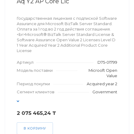
Aq Y2 AP Core Lic
Государственная лицензия с подпиской Software
Assurance для Microsoft BizTalk Server Standard.
Оплата за 1 год во 2 год действия соглашения.
<br>Microsoft® BizTalk Server Standard License &
Software Assurance Open Value 2 Licenses Level D
1 Year Acquired Year 2 Additional Product Core
License
Артикул
D75-01799
Модель поставки
Microoft Open
Value
Период покупки
Acquired year 2
Сегмент клиентов
Government
2 075 465,24 ₸
В КОРЗИНУ