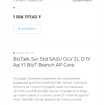
Сегмент клиентов
Government
1 558 177,63 ₸
В КОРЗИНУ
OPEN VALUE
BizTalk Svr Std SASU OLV 2L D 1Y
Aq Y1 BizT Branch AP Core
Государственная лицензия на повышение
редакции для Microsoft BizTalk Server Standard.
Оплата за 1 год в 1 год действия соглашения.
<br>Microsoft® BizTalk Server Standard SA Step-
up Open Value 2 Licenses Level D 1 Year Acquired
Year 1 BizTalk Server Branch AP Core License