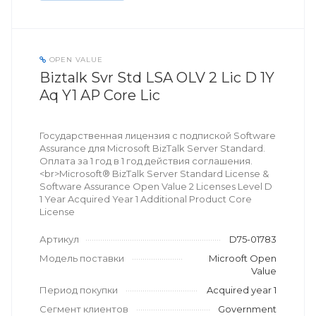
OPEN VALUE
Biztalk Svr Std LSA OLV 2 Lic D 1Y
Aq Y1 AP Core Lic
Государственная лицензия с подпиской Software
Assurance для Microsoft BizTalk Server Standard.
Оплата за 1 год в 1 год действия соглашения.
<br>Microsoft® BizTalk Server Standard License &
Software Assurance Open Value 2 Licenses Level D
1 Year Acquired Year 1 Additional Product Core
License
Артикул
D75-01783
Модель поставки
Microoft Open
Value
Период покупки
Acquired year 1
Сегмент клиентов
Government