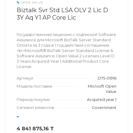
OPEN VALUE
Biztalk Svr Std LSA OLV 2 Lic D
3Y Aq Y1 AP Core Lic
Государственная лицензия с подпиской Software
Assurance для Microsoft BizTalk Server Standard.
Оплата за 3 года в 1 год действия соглашения.
<br>Microsoft® BizTalk Server Standard License &
Software Assurance Open Value 2 Licenses Level D
3 Years Acquired Year 1 Additional Product Core
License
Артикул
D75-01916
Модель поставки
Microoft Open
Value
Период покупки
Acquired year 1
Сегмент клиентов
Government
4 841 875,16 ₸