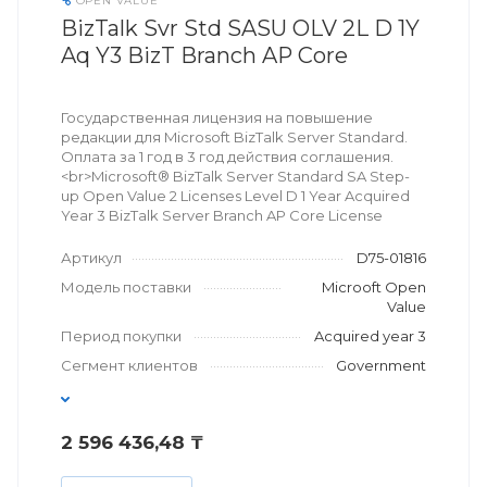
OPEN VALUE
BizTalk Svr Std SASU OLV 2L D 1Y
Aq Y3 BizT Branch AP Core
Государственная лицензия на повышение
редакции для Microsoft BizTalk Server Standard.
Оплата за 1 год в 3 год действия соглашения.
<br>Microsoft® BizTalk Server Standard SA Step-
up Open Value 2 Licenses Level D 1 Year Acquired
Year 3 BizTalk Server Branch AP Core License
Артикул
D75-01816
Модель поставки
Microoft Open
Value
Период покупки
Acquired year 3
Сегмент клиентов
Government
2 596 436,48 ₸