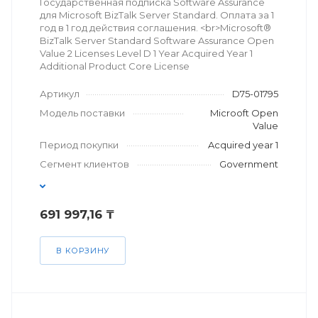
Государственная подписка Software Assurance
для Microsoft BizTalk Server Standard. Оплата за 1
год в 1 год действия соглашения. <br>Microsoft®
BizTalk Server Standard Software Assurance Open
Value 2 Licenses Level D 1 Year Acquired Year 1
Additional Product Core License
Артикул
D75-01795
Модель поставки
Microoft Open
Value
Период покупки
Acquired year 1
Сегмент клиентов
Government
691 997,16 ₸
В КОРЗИНУ