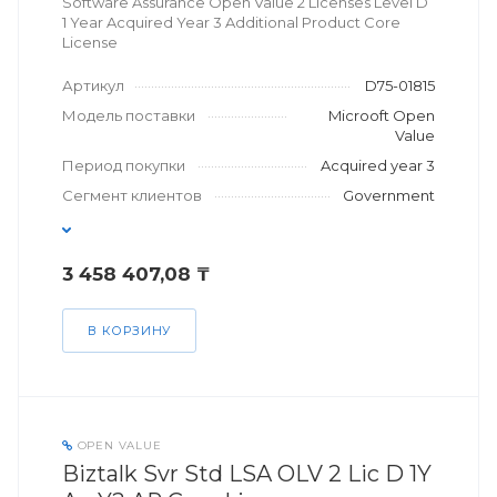
Software Assurance Open Value 2 Licenses Level D
1 Year Acquired Year 3 Additional Product Core
License
Артикул
D75-01815
Модель поставки
Microoft Open
Value
Период покупки
Acquired year 3
Сегмент клиентов
Government
3 458 407,08 ₸
В КОРЗИНУ
OPEN VALUE
Biztalk Svr Std LSA OLV 2 Lic D 1Y