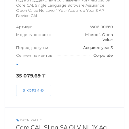
год в 3 год действия соглашения.<br>Microsoft®
Core CAL Single Language Software Assurance
Open Value No Level 1 Year Acquired Year 3 AP
Device CAL
Артикул
W06-00660
Модель поставки
Microoft Open
Value
Период покупки
Acquired year 3
Сегмент клиентов
Corporate
35 079,69 ₸
В КОРЗИНУ
OPEN VALUE
Core CAL SLng SA OLV NL 1Y Aq