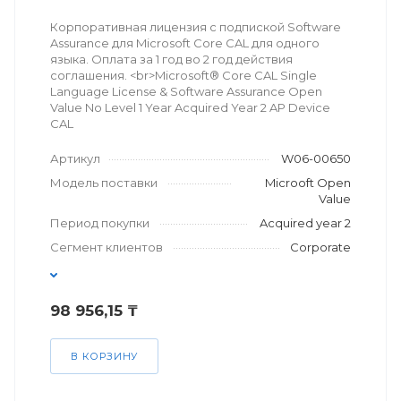
Корпоративная лицензия с подпиской Software
Assurance для Microsoft Core CAL для одного
языка. Оплата за 1 год во 2 год действия
соглашения. <br>Microsoft® Core CAL Single
Language License & Software Assurance Open
Value No Level 1 Year Acquired Year 2 AP Device
CAL
Артикул
W06-00650
Модель поставки
Microoft Open
Value
Период покупки
Acquired year 2
Сегмент клиентов
Corporate
98 956,15 ₸
В КОРЗИНУ