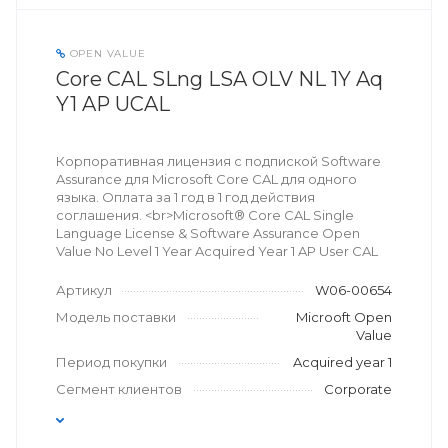
OPEN VALUE
Core CAL SLng LSA OLV NL 1Y Aq
Y1 AP UCAL
Корпоративная лицензия с подпиской Software
Assurance для Microsoft Core CAL для одного
языка. Оплата за 1 год в 1 год действия
соглашения. <br>Microsoft® Core CAL Single
Language License & Software Assurance Open
Value No Level 1 Year Acquired Year 1 AP User CAL
Артикул
W06-00654
Модель поставки
Microoft Open
Value
Период покупки
Acquired year 1
Сегмент клиентов
Corporate