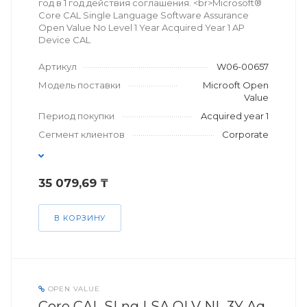
год в 1 год действия соглашения. <br>Microsoft®
Core CAL Single Language Software Assurance
Open Value No Level 1 Year Acquired Year 1 AP
Device CAL
Артикул
W06-00657
Модель поставки
Microoft Open
Value
Период покупки
Acquired year 1
Сегмент клиентов
Corporate
35 079,69 ₸
В КОРЗИНУ
OPEN VALUE
Core CAL SLng LSA OLV NL 3Y Aq