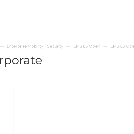
ОМПАНИЯ
ПРЕСС-ЦЕНТР
КОНТАКТЫ
Enterprise Mobility + Security
EMS E3 Open
EMS E3 Ope
rporate