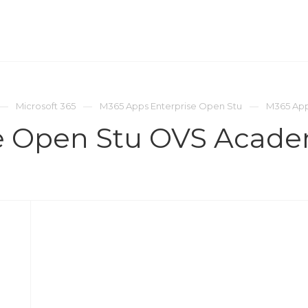
ОМПАНИЯ
ПРЕСС-ЦЕНТР
КОНТАКТЫ
Microsoft 365
M365 Apps Enterprise Open Stu
M365 App
e Open Stu OVS Acade