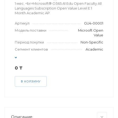
1 мес. <br>Microsoft® O365 A1 Edu Open Faculty All
Languages Subscription Open Value Level E 1
Month Academic AP
Артикул
GU4-00001
Модель поставки
Microoft Open
Value
Период покупки
Non-Specific
Сегмент клиентов
Academic
0 ₸
В КОРЗИНУ
Описание