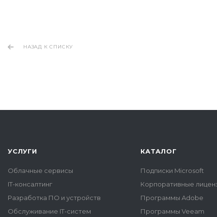
НАЗАД К СПИСКУ
УСЛУГИ
КАТАЛОГ
Облачные сервисы
Подписки Microsoft
IT-консалтинг
Корпоративные лиценз
Разработка ПО и устройств
Программы Adobe
Обслуживание IT-систем
Программы Veeam