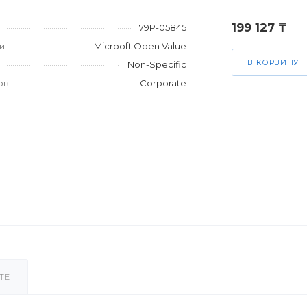
199 127 ₸
79P-05845
и
Microoft Open Value
В КОРЗИНУ
Non-Specific
ов
Corporate
ТЕ