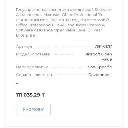
Государственная лицензия с подпиской Software
Assurance для Microsoft Office Professional Plus
для всех языков. Оплата за 1 год. <br>Microsoft®
Office Professional Plus All Languages License &
Software Assurance Open Value Level D 1 Year
Enterprise
Артикул
79P-01717
Модель поставки
Microoft Open
Value
Период покупки
Non-Specific
Сегмент клиентов
Government
111 035,29 ₸
В КОРЗИНУ