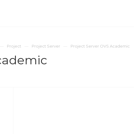
ОМПАНИЯ
ПРЕСС-ЦЕНТР
КОНТАКТЫ
Project
Project Server
Project Server OVS Academic
Academic