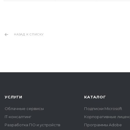
НАЗАД К СПИСКУ
УСЛУГИ
КАТАЛОГ
Облачные сервисы
Подписки Microsoft
IT-консалтинг
Корпоративные лиценз
Разработка ПО и устройств
Программы Adobe