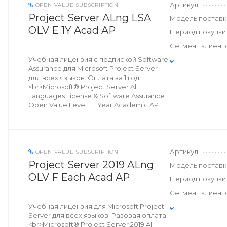
Артикул
OPEN VALUE SUBSCRIPTION
Project Server ALng LSA
Модель поставк
OLV E 1Y Acad AP
Период покупки
Сегмент клиент
Учебная лицензия с подпиской Software
Assurance для Microsoft Project Server
для всех языков. Оплата за 1 год.
<br>Microsoft® Project Server All
Languages License & Software Assurance
Open Value Level E 1 Year Academic AP
Артикул
OPEN VALUE SUBSCRIPTION
Project Server 2019 ALng
Модель поставк
OLV F Each Acad AP
Период покупки
Сегмент клиент
Учебная лицензия для Microsoft Project
Server для всех языков. Разовая оплата.
<br>Microsoft® Project Server 2019 All