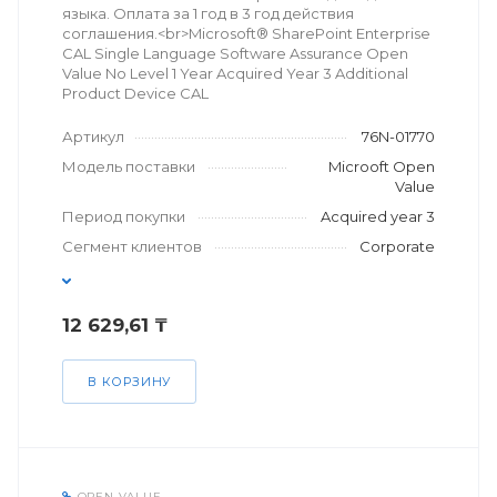
языка. Оплата за 1 год в 3 год действия
соглашения.<br>Microsoft® SharePoint Enterprise
CAL Single Language Software Assurance Open
Value No Level 1 Year Acquired Year 3 Additional
Product Device CAL
Артикул
76N-01770
Модель поставки
Microoft Open
Value
Период покупки
Acquired year 3
Сегмент клиентов
Corporate
12 629,61 ₸
В КОРЗИНУ
OPEN VALUE