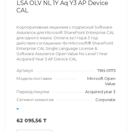
LSA OLV NL 1Y Aq Y3 AP Device
CAL
Корпоративная лицензия с подпиской Software
Assurance для Microsoft SharePoint Enterprise CAL
для одного языка. Оплата за 1 год в 3 год
действия соглашения.<br>Microsoft® SharePoint
Enterprise CAL Single Language License &
Software Assurance Open Value No Level 1 Year
Acquired Year 3 AP Device CAL
Артикул
76N-01175
Модель поставки
Microoft Open
Value
Период покупки
Acquired year 3
Сегмент клиентов
Corporate
62 095,56 ₸