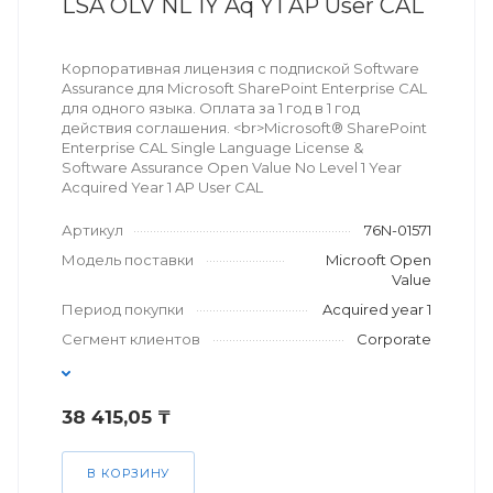
LSA OLV NL 1Y Aq Y1 AP User CAL
Корпоративная лицензия с подпиской Software
Assurance для Microsoft SharePoint Enterprise CAL
для одного языка. Оплата за 1 год в 1 год
действия соглашения. <br>Microsoft® SharePoint
Enterprise CAL Single Language License &
Software Assurance Open Value No Level 1 Year
Acquired Year 1 AP User CAL
Артикул
76N-01571
Модель поставки
Microoft Open
Value
Период покупки
Acquired year 1
Сегмент клиентов
Corporate
38 415,05 ₸
В КОРЗИНУ