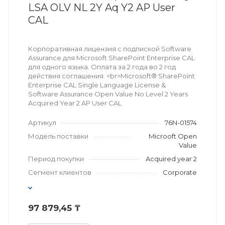
LSA OLV NL 2Y Aq Y2 AP User
CAL
Корпоративная лицензия с подпиской Software
Assurance для Microsoft SharePoint Enterprise CAL
для одного языка. Оплата за 2 года во 2 год
действия соглашения. <br>Microsoft® SharePoint
Enterprise CAL Single Language License &
Software Assurance Open Value No Level 2 Years
Acquired Year 2 AP User CAL
Артикул
76N-01574
Модель поставки
Microoft Open
Value
Период покупки
Acquired year 2
Сегмент клиентов
Corporate
97 879,45 ₸