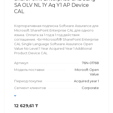
SA OLV NL 1Y Aq Y1 AP Device
CAL
Корпоративная подписка Software Assurance для
Microsoft SharePoint Enterprise CAL для одного
языка. Оплата за 1 год в 1 год действия
соглашения. <br>Microsoft® SharePoint Enterprise
CAL Single Language Software Assurance Open
Value No Level 1 Year Acquired Year 1 Additional
Product Device CAL
Артикул
76N-01768
Модель поставки
Microoft Open
Value
Период покупки
Acquired year 1
Сегмент клиентов
Corporate
12 629,61 ₸