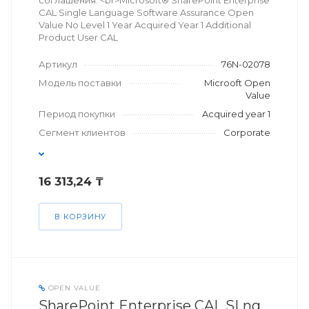
соглашения. <br>Microsoft® SharePoint Enterprise
CAL Single Language Software Assurance Open
Value No Level 1 Year Acquired Year 1 Additional
Product User CAL
Артикул
76N-02078
Модель поставки
Microoft Open
Value
Период покупки
Acquired year 1
Сегмент клиентов
Corporate
16 313,24 ₸
В КОРЗИНУ
OPEN VALUE
SharePoint Enterprise CAL SLng