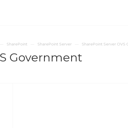
ОМПАНИЯ
ПРЕСС-ЦЕНТР
КОНТАКТЫ
SharePoint
SharePoint Server
SharePoint Server OVS
VS Government