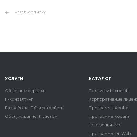
НАЗАД К СПИСКУ
УСЛУГИ
КАТАЛОГ
Облачные сервисы
Подписки Microsoft
IT-консалтинг
Корпоративные лиценз
Разработка ПО и устройств
Программы Adobe
Обслуживание IT-систем
Программы Veeam
Телефония 3CX
Программы Dr. Web