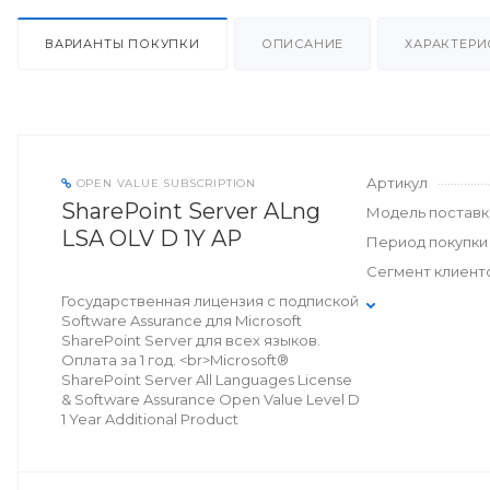
ВАРИАНТЫ ПОКУПКИ
ОПИСАНИЕ
ХАРАКТЕРИ
Артикул
OPEN VALUE SUBSCRIPTION
SharePoint Server ALng
Модель поставк
LSA OLV D 1Y AP
Период покупки
Сегмент клиент
Государственная лицензия с подпиской
Software Assurance для Microsoft
SharePoint Server для всех языков.
Оплата за 1 год. <br>Microsoft®
SharePoint Server All Languages License
& Software Assurance Open Value Level D
1 Year Additional Product