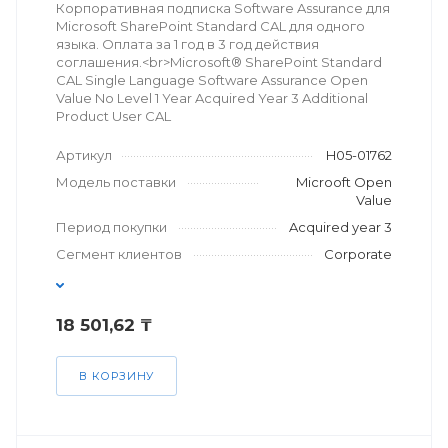
Корпоративная подписка Software Assurance для
Microsoft SharePoint Standard CAL для одного
языка. Оплата за 1 год в 3 год действия
соглашения.<br>Microsoft® SharePoint Standard
CAL Single Language Software Assurance Open
Value No Level 1 Year Acquired Year 3 Additional
Product User CAL
Артикул
H05-01762
Модель поставки
Microoft Open
Value
Период покупки
Acquired year 3
Сегмент клиентов
Corporate
18 501,62 ₸
В КОРЗИНУ