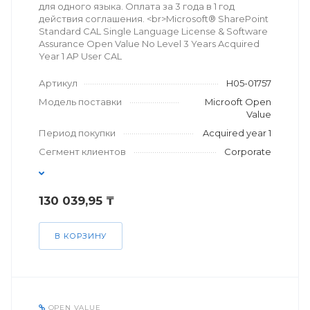
для одного языка. Оплата за 3 года в 1 год
действия соглашения. <br>Microsoft® SharePoint
Standard CAL Single Language License & Software
Assurance Open Value No Level 3 Years Acquired
Year 1 AP User CAL
Артикул
H05-01757
Модель поставки
Microoft Open
Value
Период покупки
Acquired year 1
Сегмент клиентов
Corporate
130 039,95 ₸
В КОРЗИНУ
OPEN VALUE