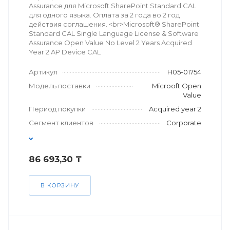
Assurance для Microsoft SharePoint Standard CAL
для одного языка. Оплата за 2 года во 2 год
действия соглашения. <br>Microsoft® SharePoint
Standard CAL Single Language License & Software
Assurance Open Value No Level 2 Years Acquired
Year 2 AP Device CAL
Артикул
H05-01754
Модель поставки
Microoft Open
Value
Период покупки
Acquired year 2
Сегмент клиентов
Corporate
86 693,30 ₸
В КОРЗИНУ