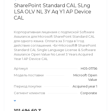
SharePoint Standard CAL SLng
LSA OLV NL 3Y Aq Y1 AP Device
CAL
Корпоративная лицензия с подпиской Software
Assurance для Microsoft SharePoint Standard CAL
для одного языка. Оплата за 3 года в 1 год
действия соглашения. <br>Microsoft® SharePoint
Standard CAL Single Language License & Software
Assurance Open Value No Level 3 Years Acquired
Year 1 AP Device CAL
Артикул
H05-01756
Модель поставки
Microoft Open
Value
Период покупки
Acquired year 1
Сегмент клиентов
Corporate
101 494,60 ₸