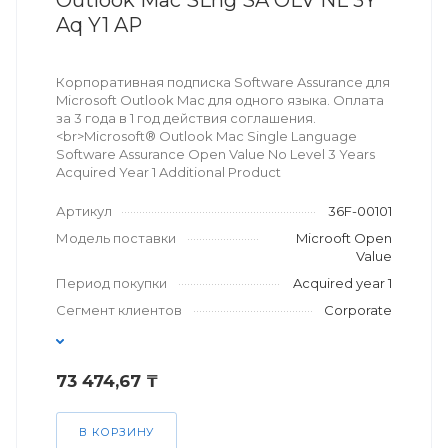
Outlook Mac SLng SA OLV NL 3Y
Aq Y1 AP
Корпоративная подписка Software Assurance для
Microsoft Outlook Mac для одного языка. Оплата
за 3 года в 1 год действия соглашения.
<br>Microsoft® Outlook Mac Single Language
Software Assurance Open Value No Level 3 Years
Acquired Year 1 Additional Product
Артикул
36F-00101
Модель поставки
Microoft Open
Value
Период покупки
Acquired year 1
Сегмент клиентов
Corporate
73 474,67 ₸
В КОРЗИНУ