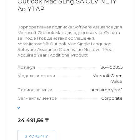
Outlook Mac SLng SA OLV NL 1Y
Aq Y1 AP
Корпоративная подписка Software Assurance для
Microsoft Outlook Mac для одного языка. Оплата
за 1 год в 1 год действия соглашения.
<br>Microsoft® Outlook Mac Single Language
Software Assurance Open Value No Level 1 Year
Acquired Year 1 Additional Product
Артикул
36F-00055
Модель поставки
Microoft Open
Value
Период покупки
Acquired year 1
Сегмент клиентов
Corporate
24 491,56 ₸
В КОРЗИНУ