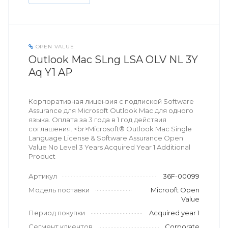
OPEN VALUE
Outlook Mac SLng LSA OLV NL 3Y
Aq Y1 AP
Корпоративная лицензия с подпиской Software
Assurance для Microsoft Outlook Mac для одного
языка. Оплата за 3 года в 1 год действия
соглашения. <br>Microsoft® Outlook Mac Single
Language License & Software Assurance Open
Value No Level 3 Years Acquired Year 1 Additional
Product
Артикул
36F-00099
Модель поставки
Microoft Open
Value
Период покупки
Acquired year 1
Сегмент клиентов
Corporate