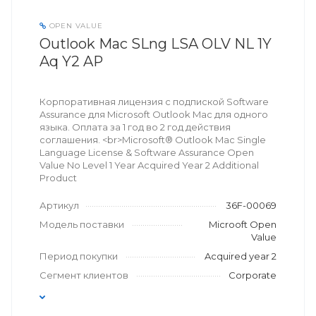
OPEN VALUE
Outlook Mac SLng LSA OLV NL 1Y
Aq Y2 AP
Корпоративная лицензия с подпиской Software
Assurance для Microsoft Outlook Mac для одного
языка. Оплата за 1 год во 2 год действия
соглашения. <br>Microsoft® Outlook Mac Single
Language License & Software Assurance Open
Value No Level 1 Year Acquired Year 2 Additional
Product
Артикул
36F-00069
Модель поставки
Microoft Open
Value
Период покупки
Acquired year 2
Сегмент клиентов
Corporate