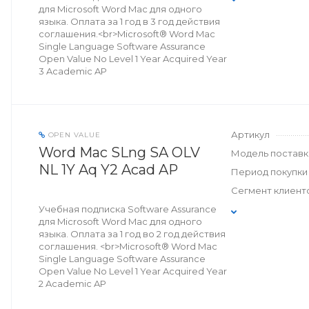
для Microsoft Word Mac для одного
языка. Оплата за 1 год в 3 год действия
соглашения.<br>Microsoft® Word Mac
Single Language Software Assurance
Open Value No Level 1 Year Acquired Year
3 Academic AP
Артикул
OPEN VALUE
Word Mac SLng SA OLV
Модель поставк
NL 1Y Aq Y2 Acad AP
Период покупки
Сегмент клиент
Учебная подписка Software Assurance
для Microsoft Word Mac для одного
языка. Оплата за 1 год во 2 год действия
соглашения. <br>Microsoft® Word Mac
Single Language Software Assurance
Open Value No Level 1 Year Acquired Year
2 Academic AP