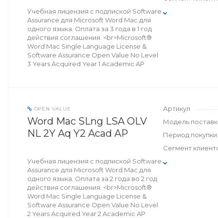
Учебная лицензия с подпиской Software
Assurance для Microsoft Word Mac для
одного языка. Оплата за 3 года в 1 год
действия соглашения. <br>Microsoft®
Word Mac Single Language License &
Software Assurance Open Value No Level
3 Years Acquired Year 1 Academic AP
Артикул
OPEN VALUE
Word Mac SLng LSA OLV
Модель поставк
NL 2Y Aq Y2 Acad AP
Период покупки
Сегмент клиент
Учебная лицензия с подпиской Software
Assurance для Microsoft Word Mac для
одного языка. Оплата за 2 года во 2 год
действия соглашения. <br>Microsoft®
Word Mac Single Language License &
Software Assurance Open Value No Level
2 Years Acquired Year 2 Academic AP