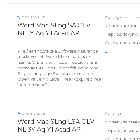
Артикул
OPEN VALUE
Word Mac SLng SA OLV
Модель поставк
NL 1Y Aq Y1 Acad AP
Период покупки
Сегмент клиент
Учебная подписка Software Assurance
для Microsoft Word Mac для одного
языка. Оплата за 1 год в 1 год действия
соглашения. <br>Microsoft® Word Mac
Single Language Software Assurance
Open Value No Level 1 Year Acquired Year
1 Academic AP
Артикул
OPEN VALUE
Word Mac SLng LSA OLV
Модель поставк
NL 3Y Aq Y1 Acad AP
Период покупки
Сегмент клиент