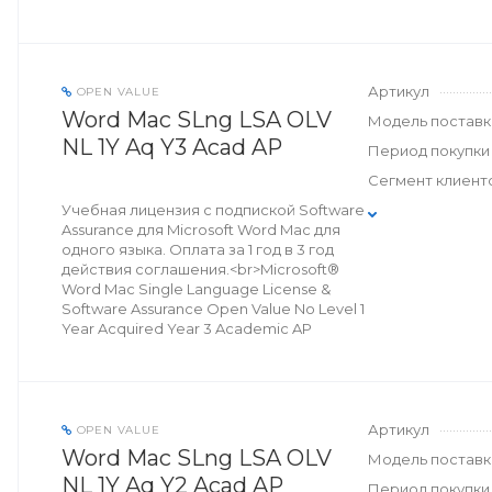
Артикул
OPEN VALUE
Word Mac SLng LSA OLV
Модель поставк
NL 1Y Aq Y3 Acad AP
Период покупки
Сегмент клиент
Учебная лицензия с подпиской Software
Assurance для Microsoft Word Mac для
одного языка. Оплата за 1 год в 3 год
действия соглашения.<br>Microsoft®
Word Mac Single Language License &
Software Assurance Open Value No Level 1
Year Acquired Year 3 Academic AP
Артикул
OPEN VALUE
Word Mac SLng LSA OLV
Модель поставк
NL 1Y Aq Y2 Acad AP
Период покупки