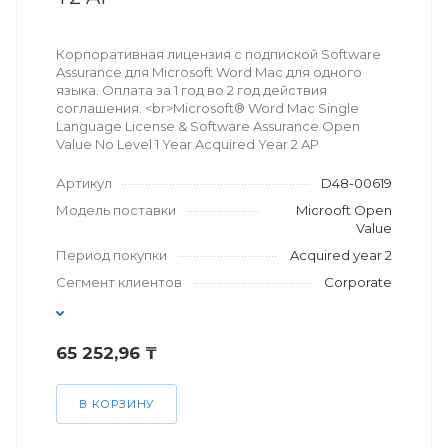
Корпоративная лицензия с подпиской Software
Assurance для Microsoft Word Mac для одного
языка. Оплата за 1 год во 2 год действия
соглашения. <br>Microsoft® Word Mac Single
Language License & Software Assurance Open
Value No Level 1 Year Acquired Year 2 AP
Артикул
D48-00619
Модель поставки
Microoft Open
Value
Период покупки
Acquired year 2
Сегмент клиентов
Corporate
65 252,96 ₸
В КОРЗИНУ