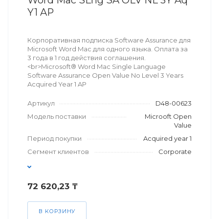
Word Mac SLng SA OLV NL 3Y Aq
Y1 AP
Корпоративная подписка Software Assurance для
Microsoft Word Mac для одного языка. Оплата за
3 года в 1 год действия соглашения.
<br>Microsoft® Word Mac Single Language
Software Assurance Open Value No Level 3 Years
Acquired Year 1 AP
Артикул
D48-00623
Модель поставки
Microoft Open
Value
Период покупки
Acquired year 1
Сегмент клиентов
Corporate
72 620,23 ₸
В КОРЗИНУ